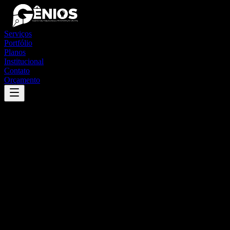
Serviços
Portfólio
Planos
Institucional
Contato
Orçamento
Success
'
cambira
'
App