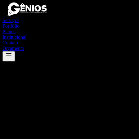
Serviços
Portfólio
Planos
Institucional
Contato
Orçamento
Success
'
cambuquira
'
App