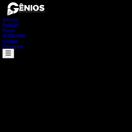
Serviços
Portfólio
Planos
Institucional
Contato
Orçamento
Success
'
campestre de goiás
'
App