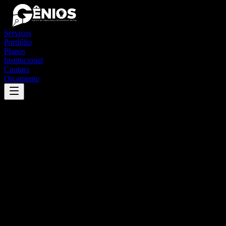
Serviços
Portfólio
Planos
Institucional
Contato
Orçamento
Success
'
campo alegre de lourdes
'
App