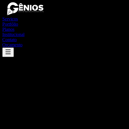
Serviços
Portfólio
Planos
Institucional
Contato
Orçamento
Success
'
campo do meio
'
App