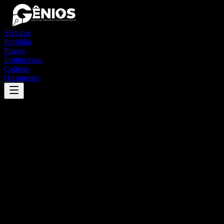
Serviços
Portfólio
Planos
Institucional
Contato
Orçamento
Success
'
campo maior
'
App
{100}