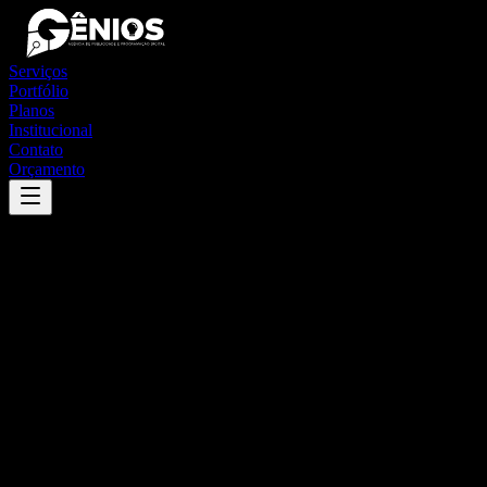
Serviços
Portfólio
Planos
Institucional
Contato
Orçamento
Success
'
campos dos goytacazes
'
App