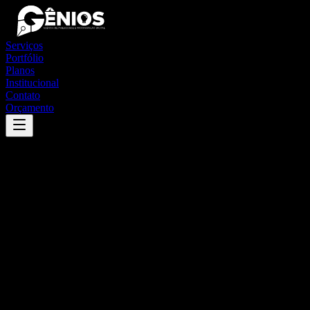
Serviços
Portfólio
Planos
Institucional
Contato
Orçamento
Success
'
candeias
'
App