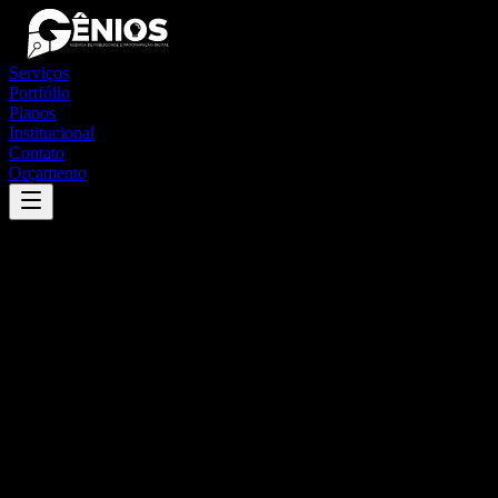
Serviços
Portfólio
Planos
Institucional
Contato
Orçamento
Success
'
canudos
'
App