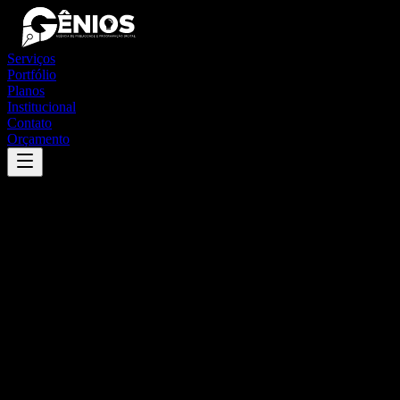
Serviços
Portfólio
Planos
Institucional
Contato
Orçamento
Success
'
capim grosso
'
App