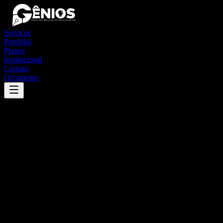
Serviços
Portfólio
Planos
Institucional
Contato
Orçamento
Success
'
caraí
'
App