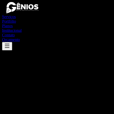
Serviços
Portfólio
Planos
Institucional
Contato
Orçamento
Success
'
carandaí
'
App