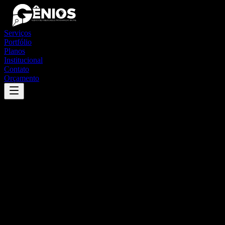
Serviços
Portfólio
Planos
Institucional
Contato
Orçamento
Success
'
carnaíba
'
App