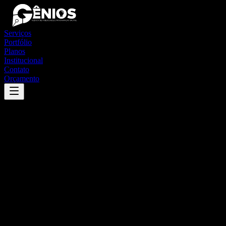
Serviços
Portfólio
Planos
Institucional
Contato
Orçamento
Success
'
caseiros
'
App