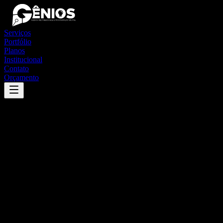
Serviços
Portfólio
Planos
Institucional
Contato
Orçamento
Success
'
castelândia
'
App
{100}