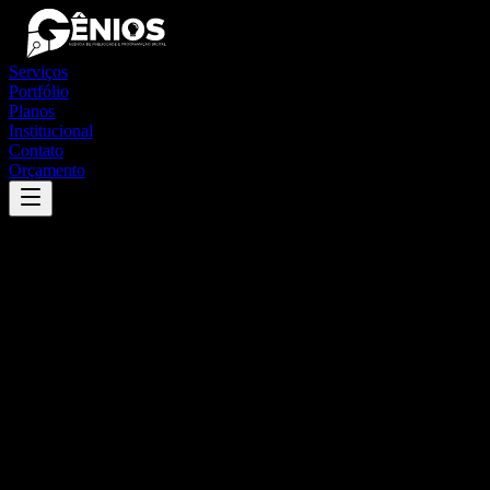
Serviços
Portfólio
Planos
Institucional
Contato
Orçamento
Success
'
catuti
'
App