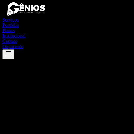
Serviços
Portfólio
Planos
Institucional
Contato
Orçamento
Success
'
cavalcante
'
App
{100}