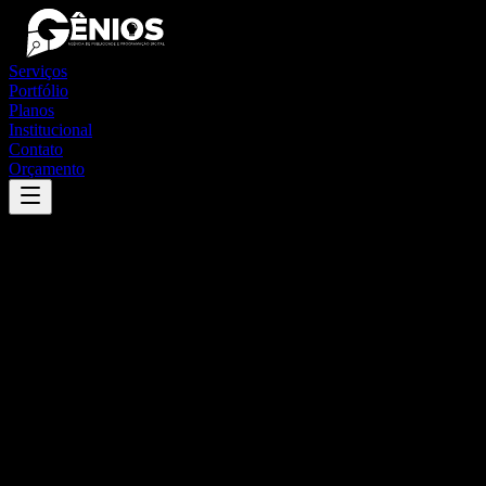
Serviços
Portfólio
Planos
Institucional
Contato
Orçamento
Success
'
cedral
'
App