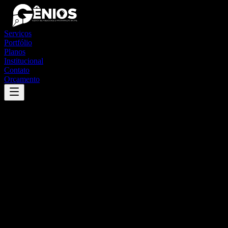
Serviços
Portfólio
Planos
Institucional
Contato
Orçamento
Success
'
central de minas
'
App