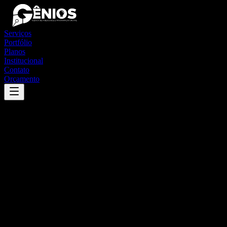
Serviços
Portfólio
Planos
Institucional
Contato
Orçamento
Success
'
cerqueira césar
'
App