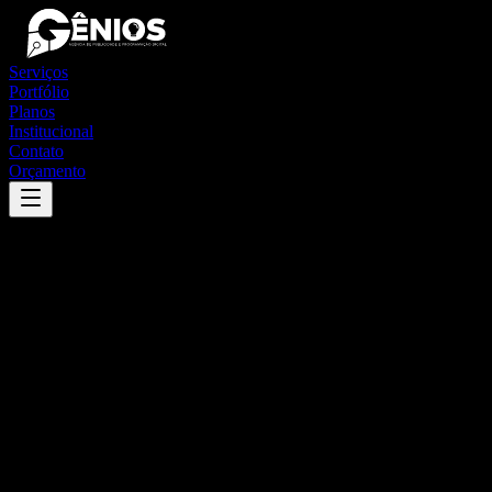
Serviços
Portfólio
Planos
Institucional
Contato
Orçamento
Success
'
clementina
'
App