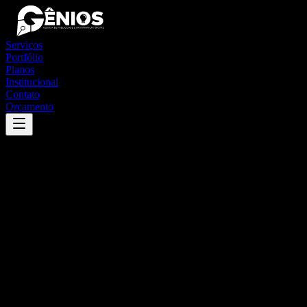
Serviços
Portfólio
Planos
Institucional
Contato
Orçamento
Success
'
cocos
'
App