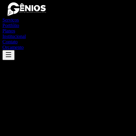
Serviços
Portfólio
Planos
Institucional
Contato
Orçamento
Success
'
codajás
'
App