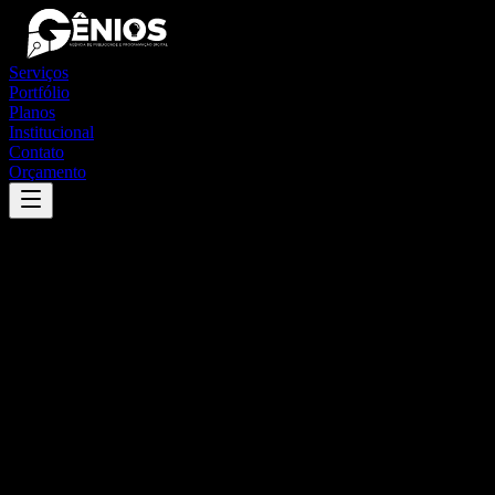
Serviços
Portfólio
Planos
Institucional
Contato
Orçamento
Success
'
conceição da aparecida
'
App