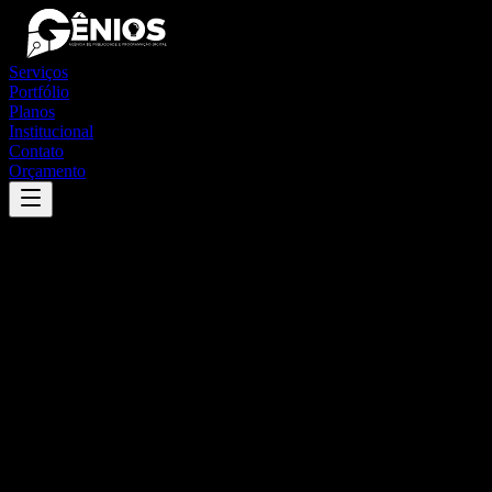
Serviços
Portfólio
Planos
Institucional
Contato
Orçamento
Success
'
conceição do tocantins
'
App