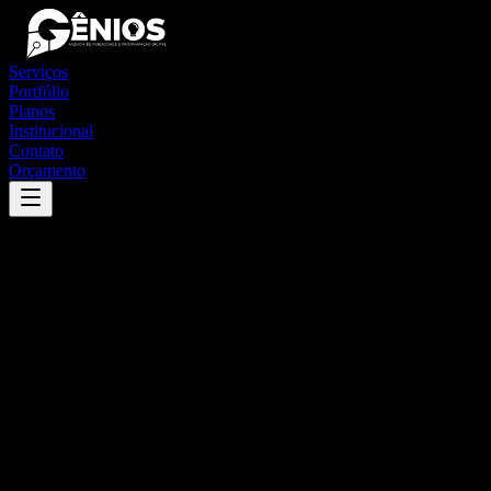
Serviços
Portfólio
Planos
Institucional
Contato
Orçamento
Success
'
congonhinhas
'
App