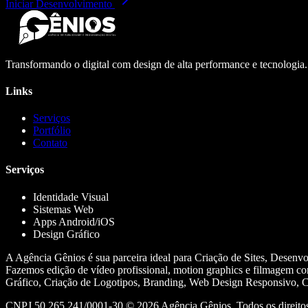
Iniciar Desenvolvimento
Transformando o digital com design de alta performance e tecnologia
Links
Serviços
Portfólio
Contato
Serviços
Identidade Visual
Sistemas Web
Apps Android/iOS
Design Gráfico
A Agência Gênios é sua parceira ideal para Criação de Sites, Desenv
Fazemos edição de vídeo profissional, motion graphics e filmagem co
Gráfico, Criação de Logotipos, Branding, Web Design Responsivo, Cr
CNPJ 50.265.241/0001-30 ©
2026
Agência Gênios. Todos os direitos