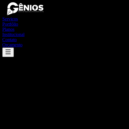
Serviços
Portfólio
Planos
Institucional
Contato
Orçamento
Success
'
coroados
'
App