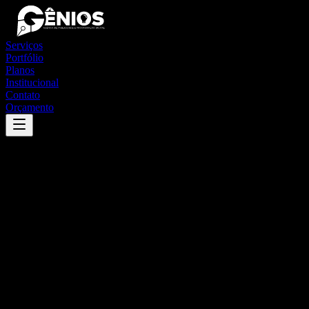
Serviços
Portfólio
Planos
Institucional
Contato
Orçamento
Success
'
coroatá
'
App