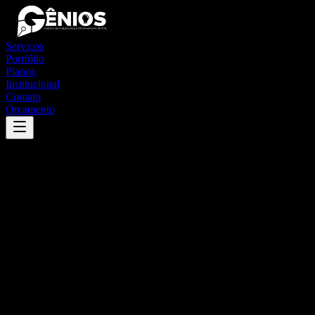
Serviços
Portfólio
Planos
Institucional
Contato
Orçamento
Success
'
coronel fabriciano
'
App