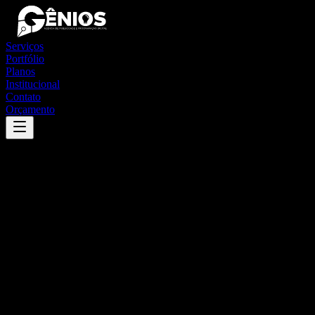
Serviços
Portfólio
Planos
Institucional
Contato
Orçamento
Success
'
córrego novo
'
App