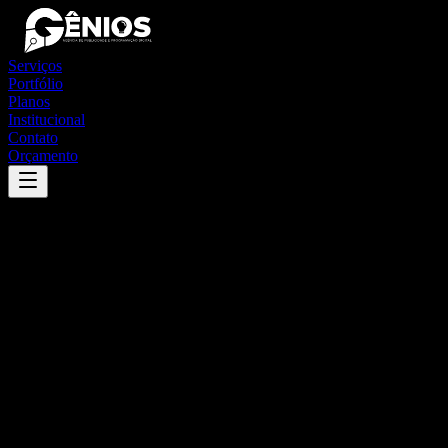
Serviços
Portfólio
Planos
Institucional
Contato
Orçamento
Success
'
criciúma
'
App