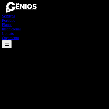
Serviços
Portfólio
Planos
Institucional
Contato
Orçamento
Success
'
cruz do espírito santo
'
App