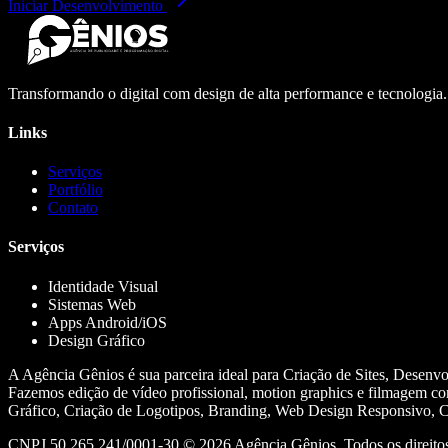
Iniciar Desenvolvimento
Transformando o digital com design de alta performance e tecnologia
Links
Serviços
Portfólio
Contato
Serviços
Identidade Visual
Sistemas Web
Apps Android/iOS
Design Gráfico
A Agência Gênios é sua parceira ideal para Criação de Sites, Desenv
Fazemos edição de vídeo profissional, motion graphics e filmagem co
Gráfico, Criação de Logotipos, Branding, Web Design Responsivo, Cr
CNPJ 50.265.241/0001-30 ©
2026
Agência Gênios. Todos os direitos