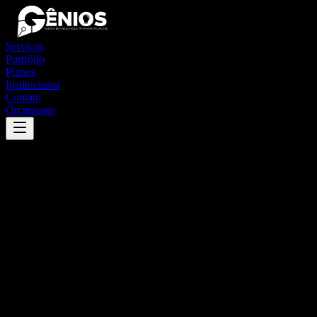
Serviços
Portfólio
Planos
Institucional
Contato
Orçamento
Success
'
cruzeiro do sul
'
App
{100}