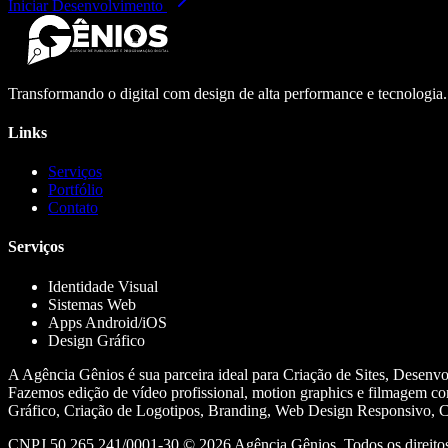
Iniciar Desenvolvimento
Transformando o digital com design de alta performance e tecnologia
Links
Serviços
Portfólio
Contato
Serviços
Identidade Visual
Sistemas Web
Apps Android/iOS
Design Gráfico
A Agência Gênios é sua parceira ideal para Criação de Sites, Desenv
Fazemos edição de vídeo profissional, motion graphics e filmagem co
Gráfico, Criação de Logotipos, Branding, Web Design Responsivo, Cr
CNPJ 50.265.241/0001-30 ©
2026
Agência Gênios. Todos os direitos