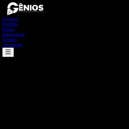
Serviços
Portfólio
Planos
Institucional
Contato
Orçamento
Success
'
currais novos
'
App
{100}