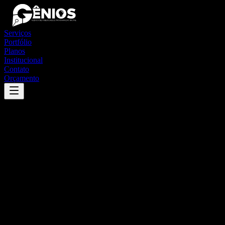
Serviços
Portfólio
Planos
Institucional
Contato
Orçamento
Success
'
curral de cima
'
App
{100}