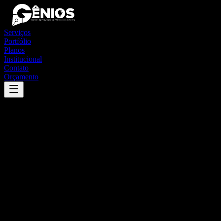
Serviços
Portfólio
Planos
Institucional
Contato
Orçamento
Success
'
damolândia
'
App