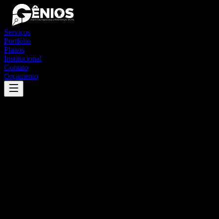
Serviços
Portfólio
Planos
Institucional
Contato
Orçamento
Success
'
datas
'
App