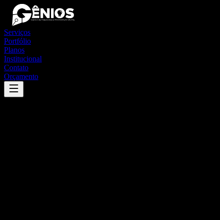
Serviços
Portfólio
Planos
Institucional
Contato
Orçamento
Success
'
desterro do melo
'
App