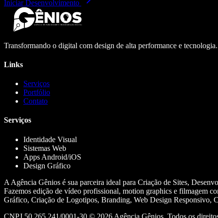
Iniciar Desenvolvimento
Transformando o digital com design de alta performance e tecnologia
Links
Serviços
Portfólio
Contato
Serviços
Identidade Visual
Sistemas Web
Apps Android/iOS
Design Gráfico
A Agência Gênios é sua parceira ideal para Criação de Sites, Desenv
Fazemos edição de vídeo profissional, motion graphics e filmagem co
Gráfico, Criação de Logotipos, Branding, Web Design Responsivo, Cr
CNPJ 50.265.241/0001-30 ©
2026
Agência Gênios. Todos os direitos