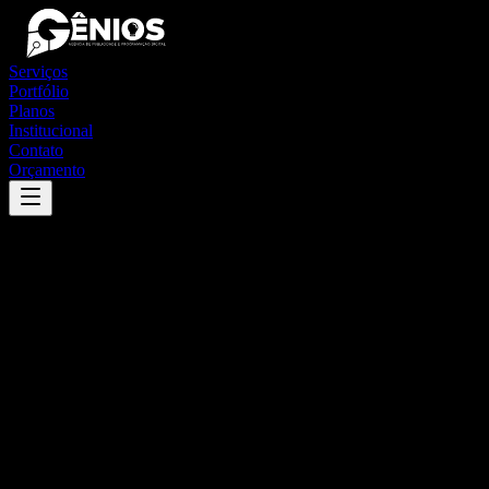
Serviços
Portfólio
Planos
Institucional
Contato
Orçamento
Success
'
dezesseis de novembro
'
App
{100}