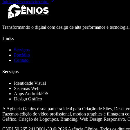
Iniciar Desenvolvimento
Transformando o digital com design de alta performance e tecnologia
Links
Serviços
Portfólio
Contato
Serviços
Identidade Visual
Sistemas Web
Apps Android/iOS
Design Gráfico
A Agência Gênios é sua parceira ideal para Criação de Sites, Desenv
Fazemos edição de vídeo profissional, motion graphics e filmagem co
Gráfico, Criação de Logotipos, Branding, Web Design Responsivo, Cr
CNPJ 50.265.241/0001-30 ©
2026
Agência Gênios. Todos os direitos