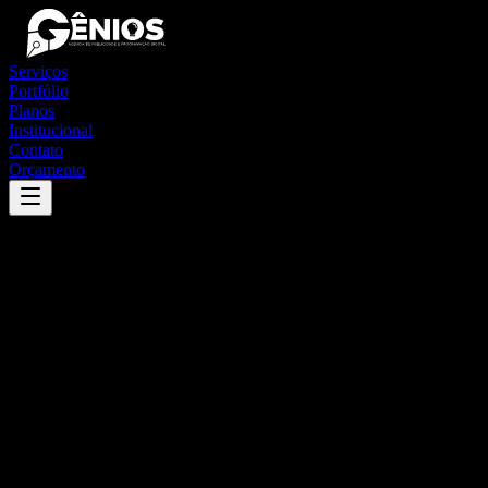
Serviços
Portfólio
Planos
Institucional
Contato
Orçamento
Success
'
diamantina
'
App
{100}