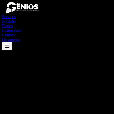
Serviços
Portfólio
Planos
Institucional
Contato
Orçamento
Success
'
diamantino
'
App