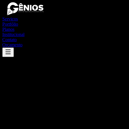
Serviços
Portfólio
Planos
Institucional
Contato
Orçamento
Success
'
dilermando de aguiar
'
App