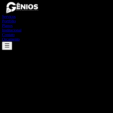
Serviços
Portfólio
Planos
Institucional
Contato
Orçamento
Success
'
divina pastora
'
App