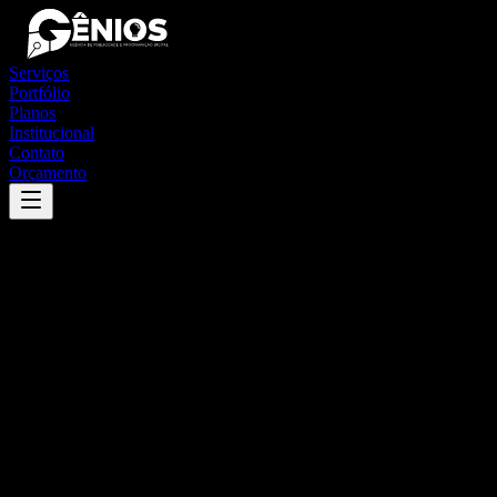
Serviços
Portfólio
Planos
Institucional
Contato
Orçamento
Success
'
doutor severiano
'
App