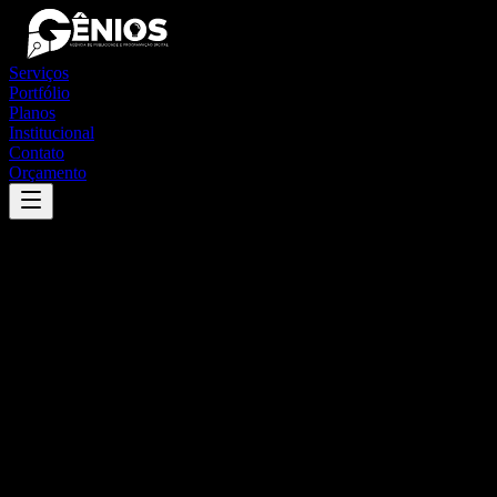
Serviços
Portfólio
Planos
Institucional
Contato
Orçamento
Success
'
eldorado do sul
'
App