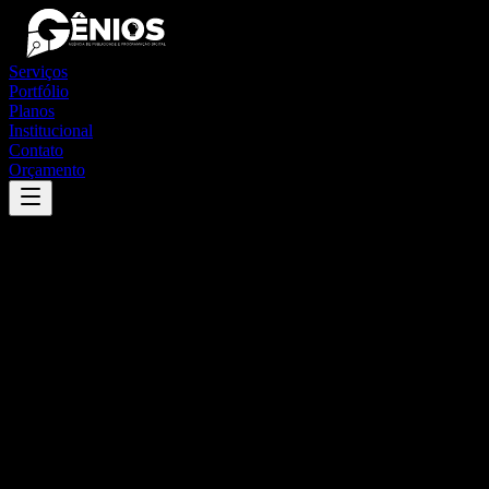
Serviços
Portfólio
Planos
Institucional
Contato
Orçamento
Success
'
engenheiro caldas
'
App