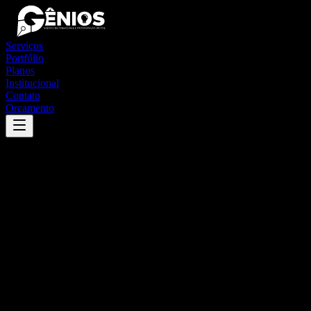
Serviços
Portfólio
Planos
Institucional
Contato
Orçamento
Success
'
epitaciolândia
'
App