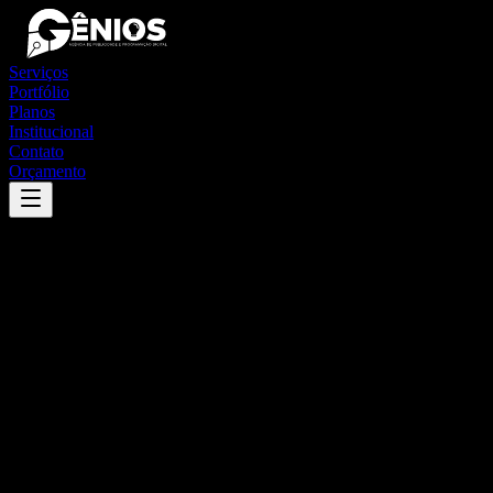
Serviços
Portfólio
Planos
Institucional
Contato
Orçamento
Success
'
equador
'
App