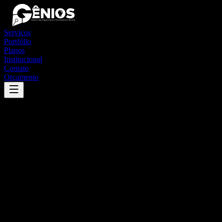
Serviços
Portfólio
Planos
Institucional
Contato
Orçamento
Success
'
estância velha
'
App
{100}